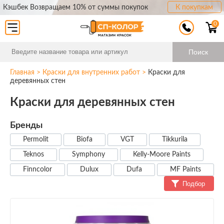
Кэшбек Возвращаем 10% от суммы покупок
К покупкам
0
Поиск
Главная
>
Краски для внутренних работ
>
Краски для
деревянных стен
Краски для деревянных стен
Бренды
Permolit
Biofa
VGT
Tikkurila
Teknos
Symphony
Kelly-Moore Paints
Finncolor
Dulux
Dufa
MF Paints
Подбор