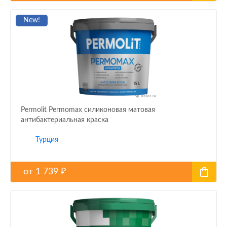
New!
Permolit Permomax силиконовая матовая
антибактериальная краска
Турция
от
1 739
₽