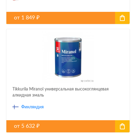
от
1 849
₽
Tikkurila Miranol универсальная высокоглянцевая
алкидная эмаль
Финляндия
от
5 632
₽