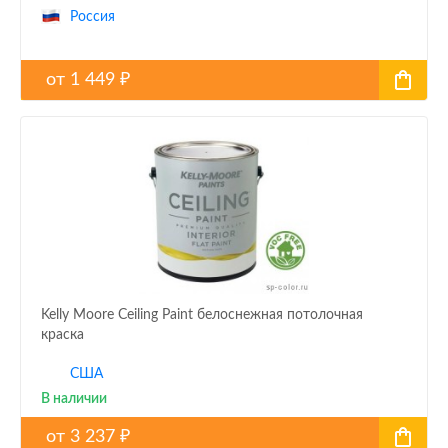
Россия
от
1 449
₽
Kelly Moore Ceiling Paint белоснежная потолочная
краска
США
В наличии
от
3 237
₽