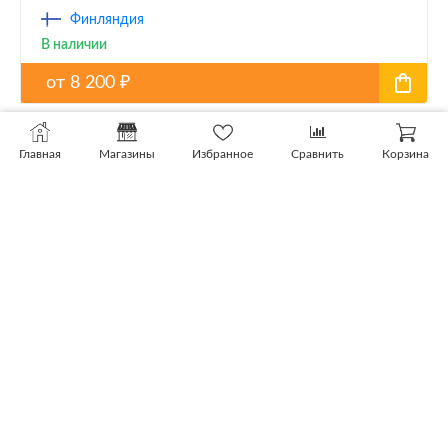
Финляндия
В наличии
от
8 200
₽
Главная
Магазины
Избранное
Сравнить
Корзина
Dufa Premium Siloxane краска фасадная силоксановая
Россия
от
1 140
₽