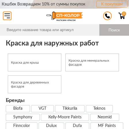
Кэшбек Возвращаем 10% от суммы покупок
К покупкам
0
Поиск
Краска для наружных работ
Краска для минеральных
Краска для крыш
фасадов
Краска для деревянных
фасадов
Бренды
Biofa
VGT
Tikkurila
Teknos
Symphony
Kelly-Moore Paints
Neomid
Finncolor
Dulux
Dufa
MF Paints