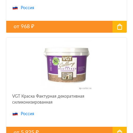
Россия
от
968
₽
VGT Краска Фактурная декоративная
силиконизированная
Россия
от
5 925
₽