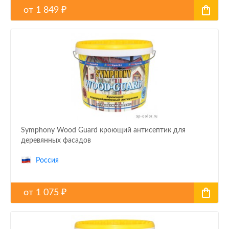
от
1 849
₽
Symphony Wood Guard кроющий антисептик для
деревянных фасадов
Россия
от
1 075
₽