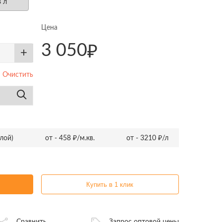
8 л
Цена
3 050
₽
+
Очистить
слой)
от - 458 ₽/м.кв.
от - 3210 ₽/л
Купить в 1 клик