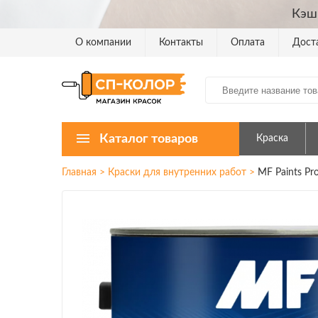
Кэш
О компании
Контакты
Оплата
Дост
Каталог товаров
Краска
Главная
>
Краски для внутренних работ
>
MF Paints Pr