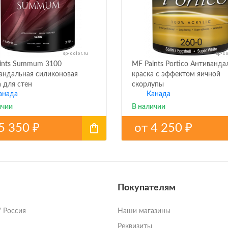
ints Summum 3100
MF Paints Portico Антиванда
андальная силиконовая
краска с эффектом яичной
а для стен
скорлупы
анада
Канада
ичии
В наличии
5 350
от
4 250
₽
₽
Покупателям
/ Россия
Наши магазины
Реквизиты