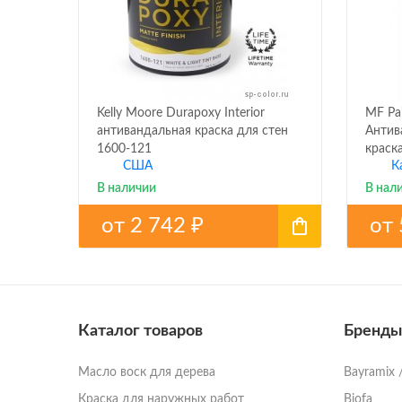
Kelly Moore Durapoxy Interior
MF Pa
антивандальная краска для стен
Антив
1600-121
краск
США
К
В наличии
В нал
от
2 742
от
₽
Каталог товаров
Бренды
Масло воск для дерева
Bayramix 
Краска для наружных работ
Biofa