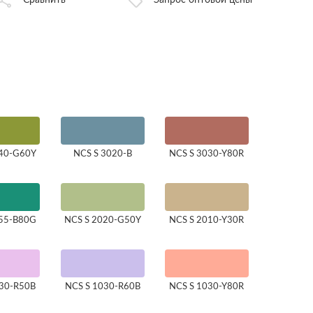
Сравнить
Запрос оптовой цены
040-G60Y
NCS S 3020-B
NCS S 3030-Y80R
055-B80G
NCS S 2020-G50Y
NCS S 2010-Y30R
030-R50B
NCS S 1030-R60B
NCS S 1030-Y80R