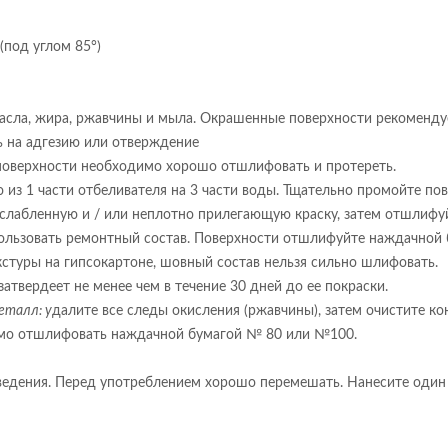
 (под углом 85°)
асла, жира, ржавчины и мыла. Окрашенные поверхности рекомендует
ь на адгезию или отверждение
 поверхности необходимо хорошо отшлифовать и протереть.
из 1 части отбеливателя на 3 части воды. Тщательно промойте пов
лабленную и / или неплотно прилегающую краску, затем отшлифуйт
пользовать ремонтный состав. Поверхности отшлифуйте наждачной
стуры на гипсокартоне, шовный состав нельзя сильно шлифовать.
затвердеет не менее чем в течение 30 дней до ее покраски.
еталл: у
далите все следы окисления (ржавчины), затем очистите к
имо отшлифовать наждачной бумагой № 80 или №100.
зведения. Перед употреблением хорошо перемешать. Нанесите один