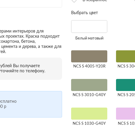
В избранное
Выбрать цвет
нерами интерьеров для
х проектах. Краска подходит
Белый матовый
окартона, бетона,
цемента и дерева, а также для
ей.
рублей Вы получаете
NCS S 4005-Y20R
NCS S 3
точняйте по телефону.
NCS S 3010-G40Y
NCS S 2
сплатно
0 р
NCS S 1030-G40Y
NCS S 1