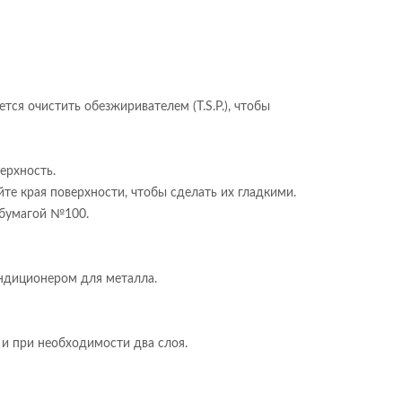
ся очистить обезжиривателем (T.S.P.), чтобы
ерхность.
е края поверхности, чтобы сделать их гладкими.
 бумагой №100.
ондиционером для металла.
 и при необходимости два слоя.