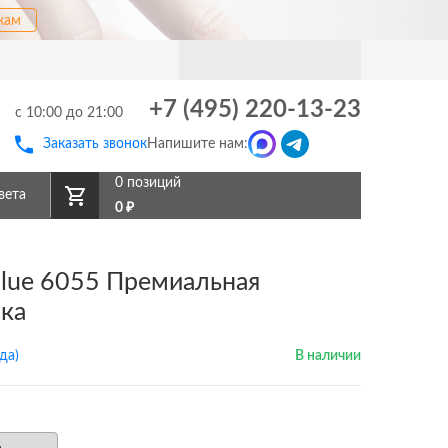
кам
+7 (495) 220-13-23
с 10:00 до 21:00
Заказать звонок
Напишите нам:
0 позиций
вета
0
₽
 Blue 6055 Премиальная
ска
да)
В наличии