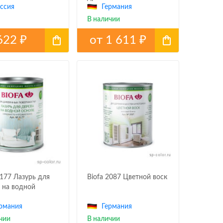
ссия
Германия
В наличии
622
от
1 611
₽
₽
5177 Лазурь для
Biofa 2087 Цветной воск
 на водной
рмания
Германия
чии
В наличии