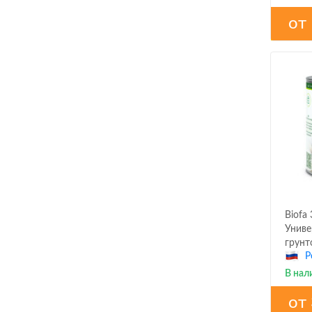
от
Biofa
Униве
грунт
Р
В нал
от