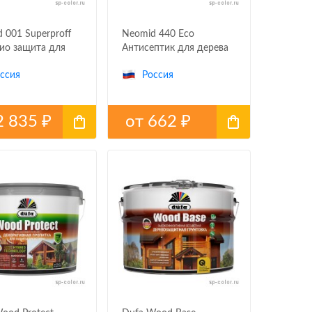
 001 Superproff
Neomid 440 Eco
ио защита для
Антисептик для дерева
ссия
Россия
2 835
от
662
₽
₽