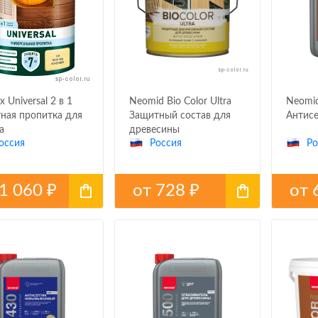
x Universal 2 в 1
Neomid Bio Color Ultra
Neomid
ная пропитка для
Защитный состав для
Антисе
а
древесины
оссия
Россия
Ро
1 060
от
728
от
₽
₽