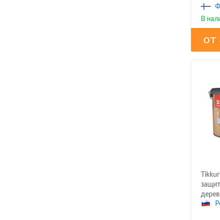
Ф
повер
В нал
от
Tikkur
защит
дерев
Р