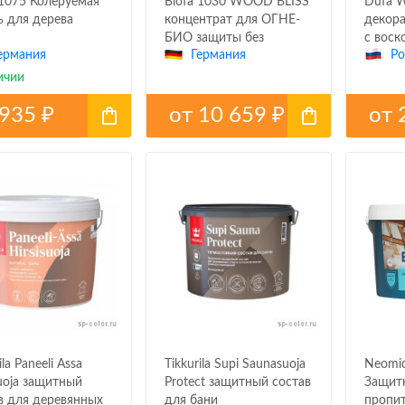
 1075 Колеруемая
Biofa 1030 WOOD BLISS
Dufa W
ь для дерева
концентрат для ОГНЕ-
декора
БИО защиты без
с воск
ермания
Германия
Ро
последующей
обработки
ичии
935
от
10 659
от
₽
₽
ila Paneeli Assa
Tikkurila Supi Saunasuoja
Neomid
suoja защитный
Protect защитный состав
Защитн
в для деревянных
для бани
пропи