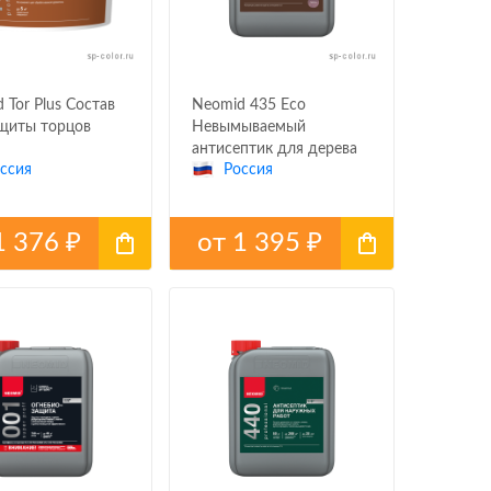
 Tor Plus Состав
Neomid 435 Eco
щиты торцов
Невымываемый
антисептик для дерева
ссия
Россия
1 376
от
1 395
₽
₽