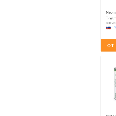
Neomi
Труд
антис
Р
от