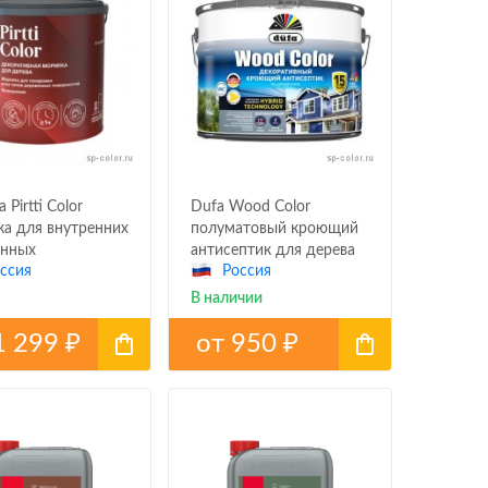
a Pirtti Color
Dufa Wood Color
а для внутренних
полуматовый кроющий
янных
антисептик для дерева
ссия
Россия
ностей
В наличии
1 299
от
950
₽
₽