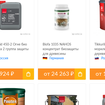
d 450-2 Огне био
Biofa 1035 NAHOS
Tikkuril
а 2 группа защиты
концентрат биозащиты
морилк
для древесины
дерев
оссия
Германия
Ро
поверх
924
от
24 263
от
₽
₽