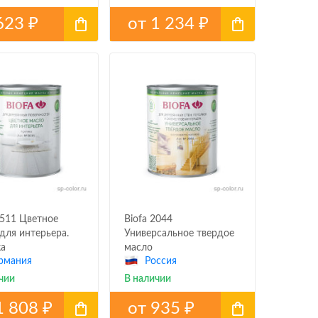
623
от
1 234
₽
₽
8511 Цветное
Biofa 2044
для интерьера.
Универсальное твердое
а
масло
рмания
Россия
чии
В наличии
1 808
от
935
₽
₽