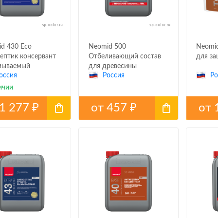
d 430 Eco
Neomid 500
Neomid
ептик консервант
Отбеливающий состав
для за
мываемый
для древесины
оссия
Россия
Ро
ичии
1 277
от
457
от
₽
₽