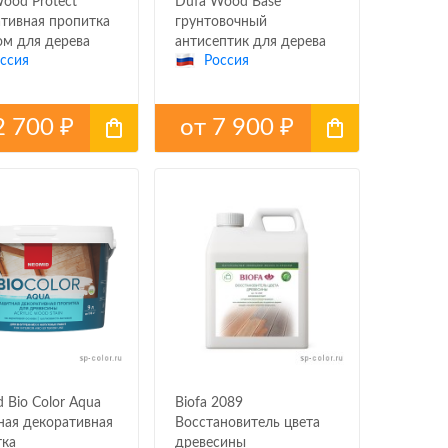
ood Protect
Dufa Wood Base
тивная пропитка
грунтовочный
ом для дерева
антисептик для дерева
ссия
Россия
2 700
от
7 900
₽
₽
 Bio Color Aqua
Biofa 2089
ая декоративная
Восстановитель цвета
тка
древесины