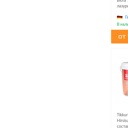
Biofa
лазур
Г
В нал
от
Tikkur
Hirsi
соста