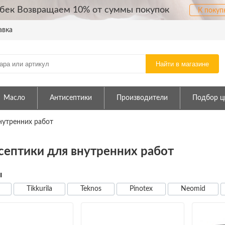
бек Возвращаем 10% от суммы покупок
К покуп
авка
Найти в магазине
Масло
Антисептики
Производители
Подбор ц
нутренних работ
септики для внутренних работ
ы
Tikkurila
Teknos
Pinotex
Neomid