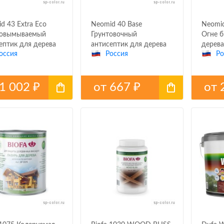
d 43 Extra Eco
Neomid 40 Base
Neomid
новымываемый
Грунтовочный
Огне б
ептик для дерева
антисептик для дерева
дерева
оссия
Россия
Ро
1 002
от
667
от
₽
₽