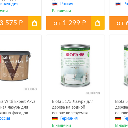
инляндия
Россия
Ро
хностей
ичии
В наличии
3 575
от
1 299
от
₽
₽
ila Valtti Expert Akva
Biofa 5175 Лазурь для
Biofa 
ная лазурь для
дерева на водной
дерева
янных фасадов
основе колеруемая
основе
оссия
Германия
Ге
В наличии
В нали