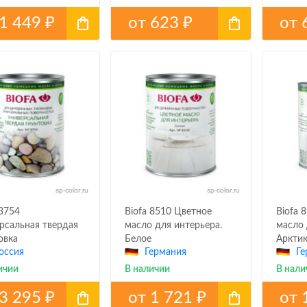
1 449
от
623
от
₽
₽
 3754
Biofa 8510 Цветное
Biofa 
рсальная твердая
масло для интерьера.
масло 
овка
Белое
Арктик
оссия
Германия
Ге
ичии
В наличии
В нали
3 295
от
1 721
от
₽
₽