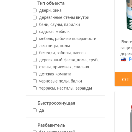
Тип объекта
двери, окна
деревянные стены внутри
бани, сауны, парилки
садовая мебель
мебель, рабочие поверхности
Pinote
лестницы, полы
защит
беседки, заборы, навесы
дерев
Р
деревянный фасад дома, сруб,
стены, прихожая, спальня
детская комната
от
черновые полы, балки
террасы, настилы, веранды
Быстросохнущая
да
Разбавитель