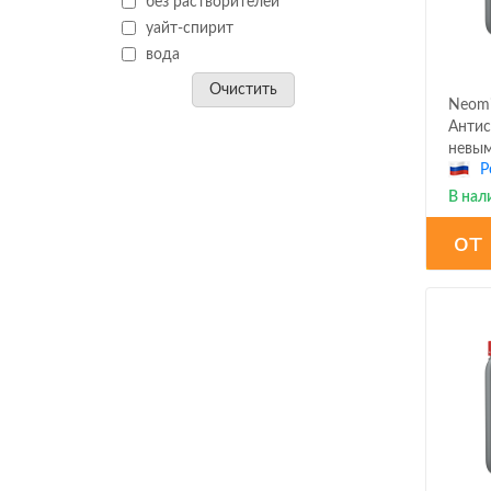
без растворителей
уайт-спирит
вода
Очистить
Neomi
Антис
невы
Р
В нал
от