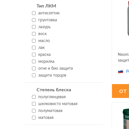
Тип ЛКМ
антисептик
грунтовка
лазурь
воск
масло
лак
краска
Neomi
защит
морилка
огне и био защита
Р
защита торцов
Степень блеска
от
полуглянцевая
шелковисто матовая
полуматовая
матовая