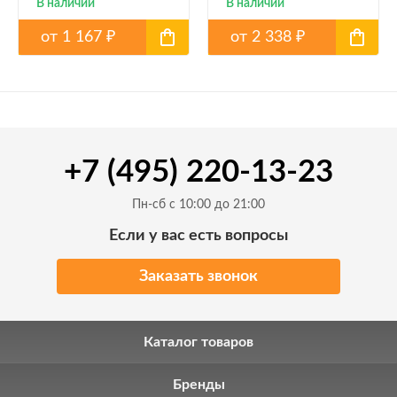
(Матовое)
В наличии
В наличии
от
1 167
от
2 338
₽
₽
+7 (495) 220-13-23
Пн-сб с 10:00 до 21:00
Если у вас есть вопросы
Заказать звонок
Каталог товаров
Бренды