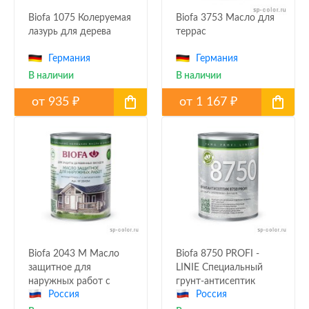
Biofa 1075 Колеруемая
Biofa 3753 Масло для
лазурь для дерева
террас
Германия
Германия
В наличии
В наличии
от
935
от
1 167
₽
₽
Biofa 2043 M Масло
Biofa 8750 PROFI -
защитное для
LINIE Специальный
наружных работ с
грунт-антисептик
Россия
Россия
антисептиком