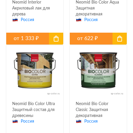
Neomid Interior
Neomid Bio Color Aqua
Акриловый лак для
Защитная
дерева
декоративная
Россия
Россия
пропитка
от
1 333
от
622
₽
₽
Neomid Bio Color Ultra
Neomid Bio Color
Защитный состав для
Classic Защитная
древесины
декоративная
Россия
Россия
пропитка