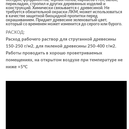
беседок, фундаментов, черных полов, каркасов стен, балок,
перекладин, стропил и других деревянных изделий и
конструкций. Химически связывается с древесиной. Не
требуется обязательной окраски ЛКМ, может использоваться
в качестве защитной биоцидной пропитки перед
окрашиванием. Придает древесине зеленоватый цвет,
который со временем может изменится до серого или бурого.
РАСХОД:
Расход рабочего раствор для струганной древесины
150-250 г/м2, для пиленой древесины 250-400 г/м2.
Работы проводить в хорошо проветриваемых
помещениях, на открытом воздухе при температуре не
ниже +5°С