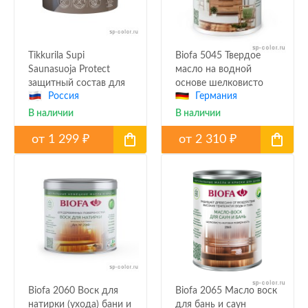
Tikkurila Supi
Biofa 5045 Твердое
Saunasuoja Protect
масло на водной
защитный состав для
основе шелковисто
Россия
Германия
бани
матовое
В наличии
В наличии
от
1 299
от
2 310
₽
₽
Biofa 2060 Воск для
Biofa 2065 Масло воск
натирки (ухода) бани и
для бань и саун