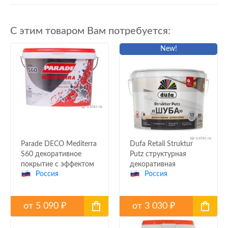
С этим товаром Вам потребуется:
New!
Parade DECO Mediterra
Dufa Retail Struktur
S60 декоративное
Putz структурная
покрытие с эффектом
декоративная
Россия
Россия
старины или
штукатурка для
средиземноморья
внутренних и
наружных работ
от
5 090
от
3 030
₽
₽