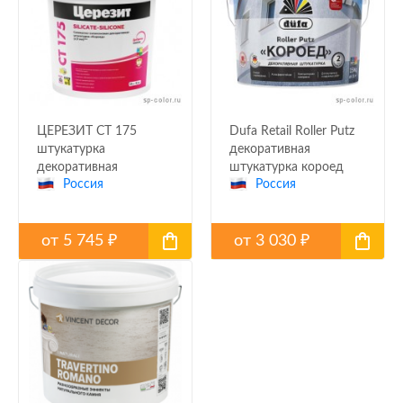
ЦЕРЕЗИТ CT 175
Dufa Retail Roller Putz
штукатурка
декоративная
декоративная
штукатурка короед
Россия
Россия
силикатно-силикон.
для внутренних и
короед, зерно 2мм
наружных работ
от
5 745
от
3 030
₽
₽