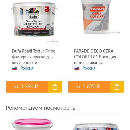
Dufa Retail Textur Farbe
PARADE DECO CERA
фактурная краска для
COLORE L81 Воск для
внутренних и
подчеркивания
Россия
Россия
наружных работ
фактуры
декоративной
штукатурки
от
3 390
от
1 670
₽
₽
Рекомендуем посмотреть