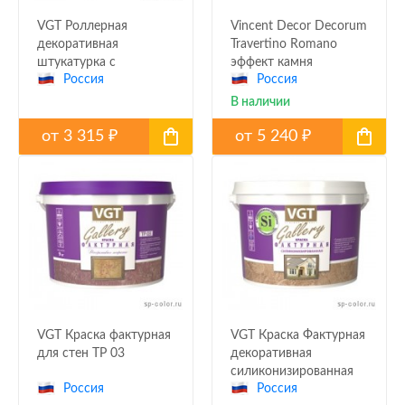
VGT Роллерная
Vincent Decor Decorum
декоративная
Travertino Romano
штукатурка с
эффект камня
Россия
Россия
эффектом короеда
травертино
В наличии
от
3 315
от
5 240
₽
₽
VGT Краска фактурная
VGT Краска Фактурная
для стен TP 03
декоративная
силиконизированная
Россия
Россия