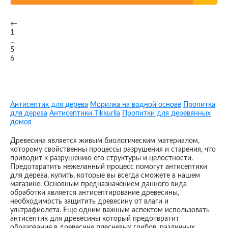
←
1
...
5
6
Антисептик для дерева
Морилка на водной основе
Пропитка
для дерева
Антисептики Tikkurila
Пропитки для деревянных
домов
Древесина является живым биологическим материалом,
которому свойственны процессы разрушения и старения, что
приводит к разрушению его структуры и целостности.
Предотвратить нежеланный процесс помогут антисептики
для дерева, купить, которые вы всегда сможете в нашем
магазине. Основным предназначением данного вида
обработки является антисептирование древесины,
необходимость защитить древесину от влаги и
ультрафиолета. Еще одним важным аспектом использовать
антисептик для древесины который предотвратит
образование в древесине плесневых грибов, различных