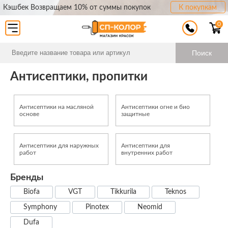
Кэшбек Возвращаем 10% от суммы покупок
К покупкам
0
Поиск
Антисептики, пропитки
Антисептики на масляной
Антисептики огне и био
основе
защитные
Антисептики для наружных
Антисептики для
работ
внутренних работ
Бренды
Biofa
VGT
Tikkurila
Teknos
Symphony
Pinotex
Neomid
Dufa