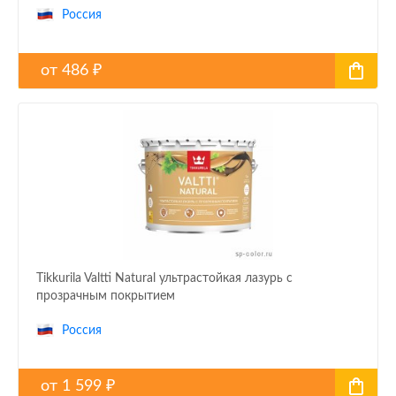
Россия
от
486
₽
Tikkurila Valtti Natural ультрастойкая лазурь с
прозрачным покрытием
Россия
от
1 599
₽