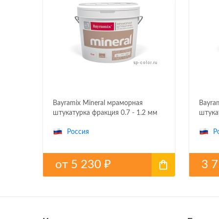
Bayramix Mineral мраморная
Bayra
штукатурка фракция 0.7 - 1.2 мм
штука
Россия
Р
от
5 230
3 
₽