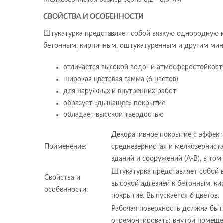
Мелкозернистая размер зерна 0,2 - 0,5 мм
СВОЙСТВА И ОСОБЕННОСТИ
Штукатурка представляет собой вязкую однородную м
бетонным, кирпичным, оштукатуренным и другим мин
отличается высокой водо- и атмосферостойкос
широкая цветовая гамма (6 цветов)
для наружных и внутренних работ
образует «дышащее» покрытие
обладает высокой твёрдостью
Декоративное покрытие с эффект
Применение:
среднезернистая и мелкозернистая
зданий и сооружений (А-В), в то
Штукатурка представляет собой 
Свойства и
высокой адгезией к бетонным, к
особенности:
покрытие. Выпускается 6 цветов.
Рабочая поверхность должна быт
отремонтировать: внутри помеще