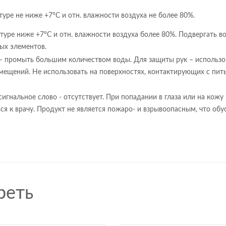
уре не ниже +7°С и отн. влажности воздуха не более 80%.
уре ниже +7°С и отн. влажности воздуха более 80%. Подвергать в
ых элементов.
 – промыть большим количеством воды. Для защиты рук – использо
мещений. Не использовать на поверхностях, контактирующих с пит
сигнальное слово - отсутствует. При попадании в глаза или на кож
я к врачу. Продукт не является пожаро- и взрывоопасным, что обу
реть