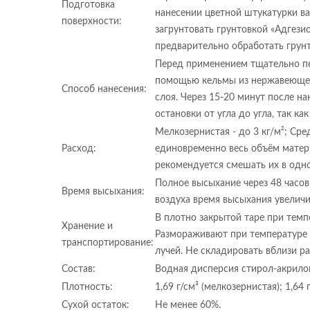
Подготовка
нанесении цветной штукатурки ва
поверхности:
загрунтовать грунтовкой «Адгези
предварительно обработать грунт
Перед применением тщательно пер
помощью кельмы из нержавеющей 
Способ нанесения:
слоя. Через 15-20 минут после н
остановки от угла до угла, так к
Мелкозернистая - до 3 кг/м²; Сре
Расход:
единовременно весь объём матери
рекомендуется смешать их в одн
Полное высыхание через 48 часов
Время высыхания:
воздуха время высыхания увеличи
В плотно закрытой таре при темп
Хранение и
Размораживают при температуре 
транспортирование:
лучей. Не складировать вблизи р
Состав:
Водная дисперсия стирол-акрило
Плотность:
1,69 г/см³ (мелкозернистая); 1,64 
Сухой остаток:
Не менее 60%.