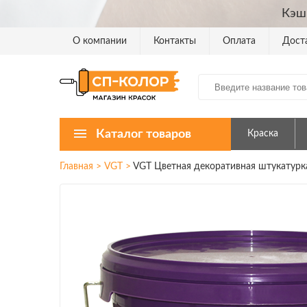
Кэш
О компании
Контакты
Оплата
Дост
Каталог товаров
Краска
Главная
>
VGT
>
VGT Цветная декоративная штукатурк