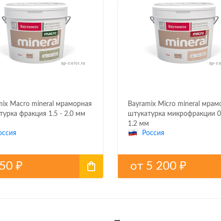
mix Macro mineral мраморная
Bayramix Micro mineral мрам
турка фракция 1.5 - 2.0 мм
штукатурка микрофракции 0.
1.2 мм
оссия
Россия
750
от
5 200
₽
₽