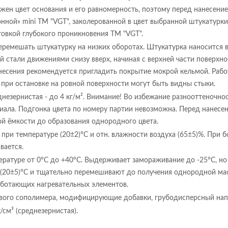
жен цвет основания и его равномерность, поэтому перед нанесени
онной» mini ТМ "VGT", заколерованной в цвет выбранной штукатур
овкой глубокого проникновения ТМ "VGT".
емешать штукатурку на низких оборотах. Штукатурка наносится в 
стали движениями снизу вверх, начиная с верхней части поверхн
анесения рекомендуется пригладить покрытие мокрой кельмой. Раб
ак при остановке на ровной поверхности могут быть видны стыки.
днезернистая - до 4 кг/м². Внимание! Во избежание разнооттеночно
ала. Подгонка цвета по номеру партии невозможна. Перед нанесен
ой ёмкости до образования однородного цвета.
 при температуре (20±2)°С и отн. влажности воздуха (65±5)%. При 
вается.
ературе от 0°С до +40°С. Выдерживает замораживание до -25°С, но
(20±5)°С и тщательно перемешивают до получения однородной ма
аботающих нагревательных элементов.
вого сополимера, модифицирующие добавки, грубодисперсный нап
г/см³ (среднезернистая).