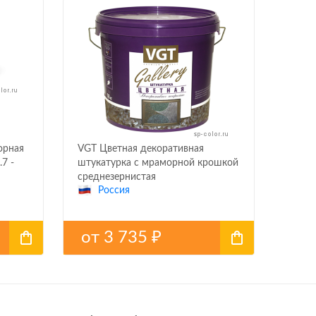
орная
VGT Цветная декоративная
7 -
штукатурка с мраморной крошкой
среднезернистая
Россия
от
3 735
₽