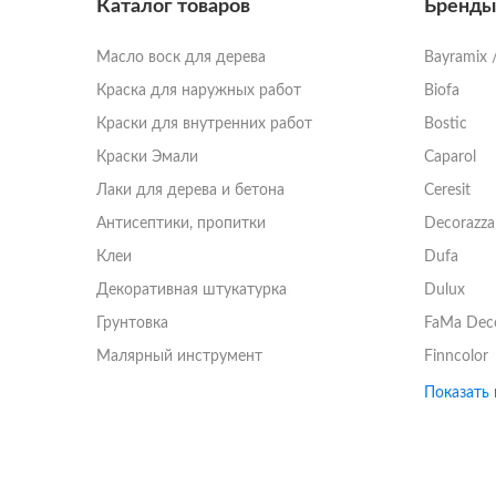
Каталог товаров
Бренды
Масло воск для дерева
Bayramix 
Краска для наружных работ
Biofa
Краски для внутренних работ
Bostic
Краски Эмали
Caparol
Лаки для дерева и бетона
Ceresit
Антисептики, пропитки
Decorazza
Клеи
Dufa
Декоративная штукатурка
Dulux
Грунтовка
FaMa Dеc
Малярный инструмент
Finncolor
Показать