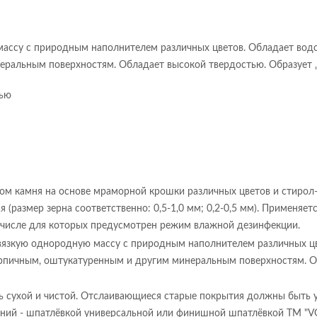
ассу с природным наполнителем различных цветов. Обладает водо
еральным поверхностям. Обладает высокой твердостью. Образует
тью
ом камня на основе мраморной крошки различных цветов и стирол-
 (размер зерна соответственно: 0,5-1,0 мм; 0,2-0,5 мм). Применяет
м числе для которых предусмотрен режим влажной дезинфекции.
вязкую однородную массу с природным наполнителем различных цв
ирпичным, оштукатуренным и другим минеральным поверхностям. 
ь сухой и чистой. Отслаивающиеся старые покрытия должны быть 
ний - шпатлёвкой универсальной или финишной шпатлёвкой ТМ "VGT