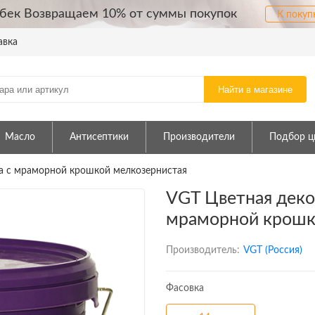
бек Возвращаем 10% от суммы покупок
К покуп
авка
Найти в магазине
Масло
Антисептики
Производители
Подбор ц
а с мраморной крошкой мелкозернистая
VGT Цветная деко
мраморной крошк
Производитель:
VGT (Россия)
Фасовка