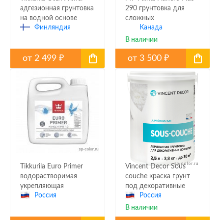
адгезионная грунтовка
290 грунтовка для
на водной основе
сложных
Финляндия
Канада
поверхностей
В наличии
от
2 499
от
3 500
₽
₽
Tikkurila Euro Primer
Vincent Decor Sous
водорастворимая
couche краска грунт
укрепляющая
под декоративные
Россия
Россия
грунтовка глубокого
покрытия
проникновения
В наличии