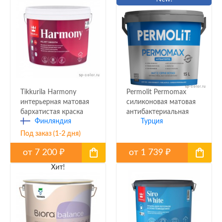
Tikkurila Harmony
Permolit Permomax
интерьерная матовая
силиконовая матовая
бархатистая краска
антибактериальная
Финляндия
Турция
краска
Под заказ (1-2 дня)
от
7 200
от
1 739
₽
₽
Хит!