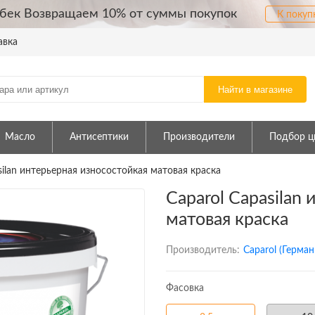
бек Возвращаем 10% от суммы покупок
К покуп
авка
Найти в магазине
Масло
Антисептики
Производители
Подбор ц
silan интерьерная износостойкая матовая краска
Caparol Capasilan
матовая краска
Производитель:
Caparol (Герман
Фасовка