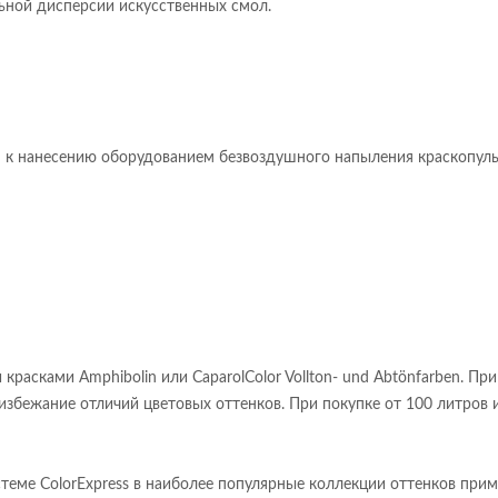
ьной дисперсии искусственных смол.
я к нанесению оборудованием безвоздушного напыления краскопульт
расками Amphibolin или CaparolColor Vollton- und Abtönfarben. П
избежание отличий цветовых оттенков. При покупке от 100 литров 
теме ColorExpress в наиболее популярные коллекции оттенков при