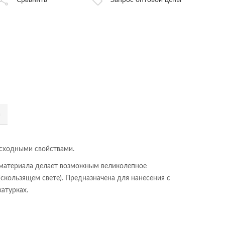
Сравнить
Запрос оптовой цены
а
осходными свойствами.
 материала делает возможным великолепное
скользящем свете). Предназначена для нанесения с
атурках.