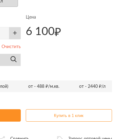
 л
Цена
6 100
₽
+
Очистить
слой)
от - 488 ₽/м.кв.
от - 2440 ₽/л
Купить в 1 клик