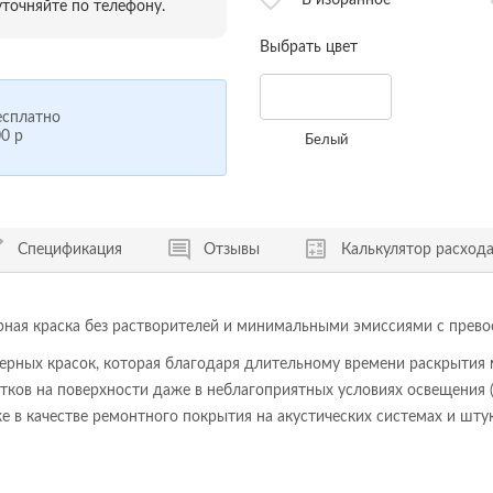
В избранное
точняйте по телефону.
Выбрать цвет
сплатно
0 р
Белый
Спецификация
Отзывы
Калькулятор расход
рная краска без растворителей и минимальными эмиссиями с прев
ьерных красок, которая благодаря длительному времени раскрытия
тков на поверхности даже в неблагоприятных условиях освещения (
 в качестве ремонтного покрытия на акустических системах и штук