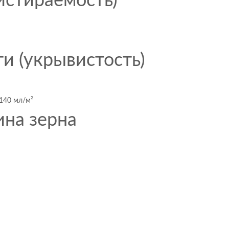
истираемость)
и (укрывистость)
 140 мл/м²
на зерна