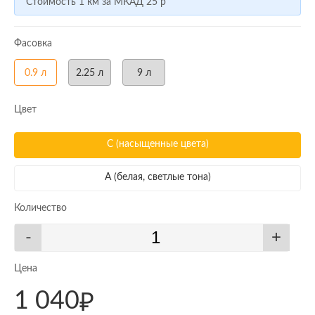
Стоимость 1 км за МКАД
25 р
Фасовка
0.9 л
2.25 л
9 л
Цвет
C
(насыщенные цвета)
A
(белая, светлые тона)
Количество
-
+
Цена
1 040
₽