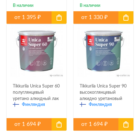
В наличии
В наличии
от
1 395
от
1 330
₽
₽
Tikkurila Unica Super 60
Tikkurila Unica Super 90
полуглянцевый
высокоглянцевый
уретано алкидный лак
алкидно уретановый
Финляндия
Финляндия
лак
от
1 694
от
1 694
₽
₽