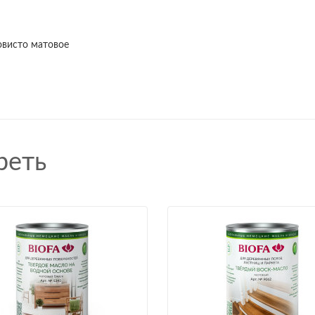
овисто матовое
реть