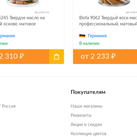
 5245 Твердое масло на
Biofa 9062 Твердый воск-ма
й основе, матовое
профессиональный, матовы
ермания
Германия
ичии
В наличии
2 310
от
2 233
₽
₽
Покупателям
/ Россия
Наши магазины
Реквизиты
Акции и скидки
Коллекция цветов