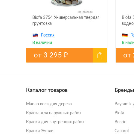
Biofa 3754 Универсальная твердая
Biofa
грунтовка
водно
Россия
Г
В наличии
В нал
от
3 295
от
₽
Каталог товаров
Бренды
Масло воск для дерева
Bayramix 
Краска для наружных работ
Biofa
Краски для внутренних работ
Bostic
Краски Эмали
Caparol