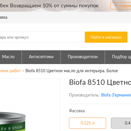
бек Возвращаем 10% от суммы покупок
К покуп
авка
Найти в магазине
Масло
Антисептики
Производители
Подбор ц
нних работ
>
Biofa 8510 Цветное масло для интерьера. Белое
Biofa 8510 Цветно
Производитель:
Biofa (Германия
Фасовка
0.125 л
0.4