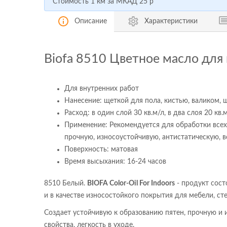
Стоимость 1 км за МКАД
25 р
Описание
Характеристики
Biofa 8510 Цветное масло для 
Для внутренних работ
Нанесение: щеткой для пола, кистью, валиком,
Расход: в один слой 30 кв.м/л, в два слоя 20 кв.
Применение: Рекомендуется для обработки всех 
прочную, износоустойчивую, антистатическую, 
Поверхность: матовая
Время высыхания: 16-24 часов
8510 Белый.
BIOFA Color-Oil For Indoors
- продукт сост
и в качестве износостойкого покрытия для мебели, ст
Создает устойчивую к образованию пятен, прочную и
свойства, легкость в уходе.