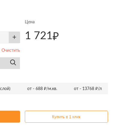
Цена
1 721
₽
+
Очистить
 слой)
от - 688 ₽/м.кв.
от - 13768 ₽/л
Купить в 1 клик