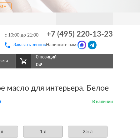
кам
+7 (495) 220-13-23
с 10:00 до 21:00
Заказать звонок
Напишите нам:
0 позиций
вета
0
₽
е масло для интерьера. Белое
)
В наличии
 л
1 л
2.5 л