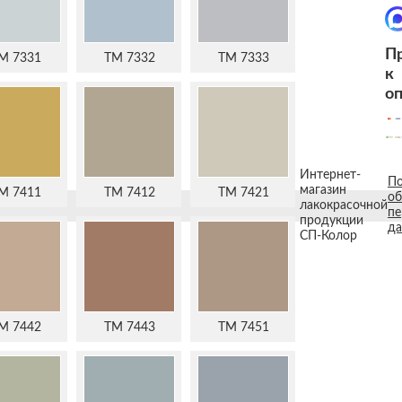
П
M 7331
TM 7332
TM 7333
к
о
Интернет-
По
магазин
M 7411
TM 7412
TM 7421
об
лакокрасочной
пе
продукции
д
СП-Колор
M 7442
TM 7443
TM 7451