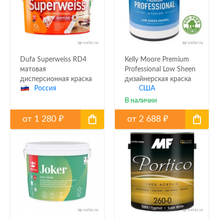
Dufa Superweiss RD4
Kelly Moore Premium
матовая
Professional Low Sheen
дисперсионная краска
дизайнерская краска
Россия
США
1007-1
В наличии
от
1 280
от
2 688
₽
₽