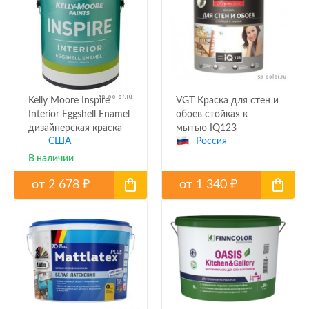
Kelly Moore Inspire
VGT Краска для стен и
Interior Eggshell Enamel
обоев стойкая к
дизайнерская краска
мытью IQ123
США
Россия
яичная скорлупа 1556-
1
В наличии
от
2 678
от
1 340
₽
₽