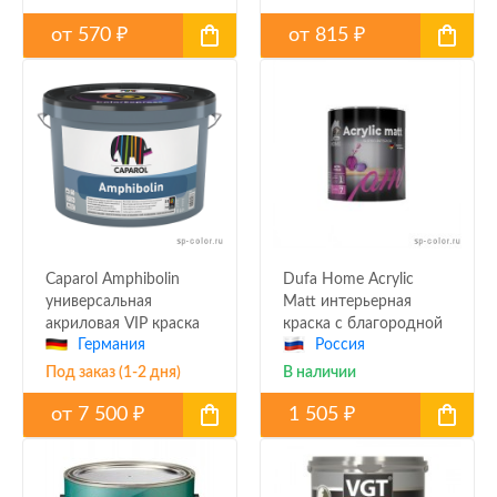
от
570
от
815
₽
₽
Caparol Amphibolin
Dufa Home Acrylic
универсальная
Matt интерьерная
акриловая VIP краска
краска с благородной
Германия
Россия
фактурой, база С (0,9л)
Под заказ (1-2 дня)
В наличии
от
7 500
1 505
₽
₽