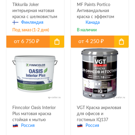
Tikkurila Joker
MF Paints Portico
интерьерная матовая
Антивандальная
краска с шелковистым
краска с эффектом
Финляндия
Канада
эффектом
яичной скорлупы
Под заказ (1-2 дня)
В наличии
от
6 750
от
4 250
₽
₽
Finncolor Oasis Interior
VGT Краска акриловая
Plus матовая краска
для офисов и
стойкая к мытью
гостиных IQ137
Россия
Россия