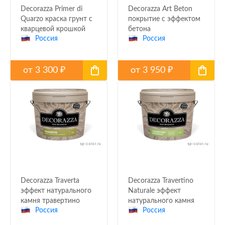
Decorazza Primer di
Decorazza Art Beton
Quarzo краска грунт с
покрытие с эффектом
кварцевой крошкой
бетона
Россия
Россия
от
3 300
от
3 950
₽
₽
Decorazza Traverta
Decorazza Travertino
эффект натурального
Naturale эффект
камня травертино
натурального камня
Россия
Россия
травертина