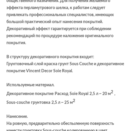
общественного назначения. Для получения желаемого
эффекта перламутрового шелка, к работам следует
привлекать профессиональных специалистов, имеющих
большой практический опыт нанесения покрытий.
Декоративный эффект гарантируется при соблюдении
рекомендаций по процедуре наложения оригинального
покрытия.
В структуру декоративного покрытия входит:
Грунтовочный слой краска грунт Sous Couche и декоративное
покрытие
Vincent Decor Soie Royal
.
Используемые материал.
2
Декоративное покрытие
Расход
Soie Royal
2,5 л ~ 20 м
,
2
Sous-couche
грунтовка
2,5 л ~ 25 м
Нанесение.
На ровную, предварительно обеспыленную поверхность
нанести грунтовку Sous-couche колерованную в цвет