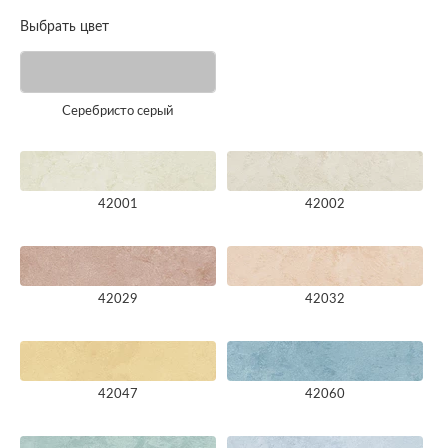
Выбрать цвет
Серебристо серый
42001
42002
42029
42032
42047
42060