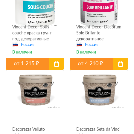
Vincent Decor Sous
Vincent Decor Decorum
couche краска грунт
Soie Brillante
под декоративные
декоративное
Россия
Россия
покрытия
покрытие с эффектом
перламутрового
В наличии
В наличии
мокрого или жатого
от
1 215
шелка
от
4 210
₽
₽
Decorazza Velluto
Decorazza Seta da Vinci