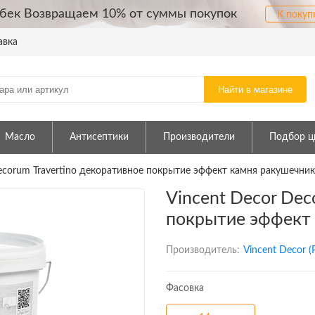
бек Возвращаем 10% от суммы покупок
К покуп
авка
Найти в магазине
Масло
Антисептики
Производители
Подбор ц
ecorum Travertino декоративное покрытие эффект камня ракушечник
Vincent Decor Dec
покрытие эффект
Производитель:
Vincent Decor (
Фасовка