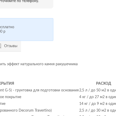
точняйте по телефону.
сплатно
0 р
Отзывы
чить эффект натурального камня ракушечника
КРЫТИЯ
РАСХОД
ncent G-5) - грунтовка для подготовки основания
2,5 л / до 50 м2 в од
ное покрытие
4 кг / до 27 м2 в оди
тие
14 кг / до 9 м2 в оди
рованного Decorum Travertino)
2,5 л / до 30 м2 в од