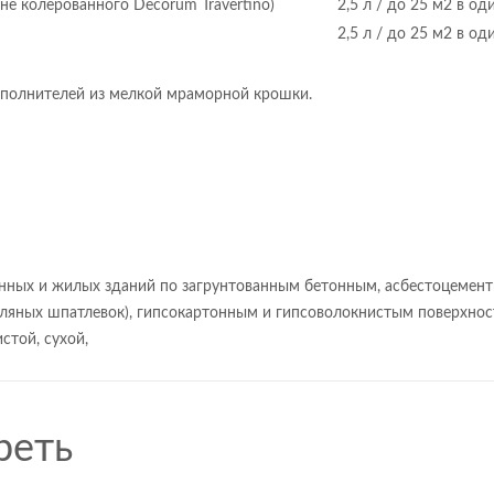
 не колерованного Decorum Travertino)
2,5 л / до 25 м2 в од
2,5 л / до 25 м2 в од
наполнителей из мелкой мраморной крошки.
нных и жилых зданий по загрунтованным бетонным, асбестоцемен
сляных шпатлевок), гипсокартонным и гипсоволокнистым поверхнос
стой, сухой,
реть