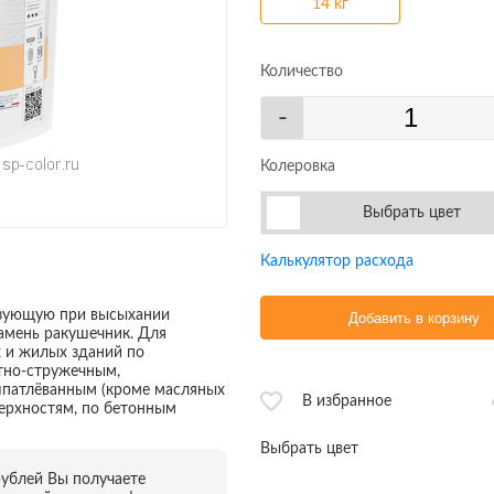
14 кг
Количество
-
Колеровка
Выбрать цвет
Калькулятор расхода
азующую при высыхании
Добавить в корзину
амень ракушечник. Для
 и жилых зданий по
тно-стружечным,
шпатлёванным (кроме масляных
В избранное
ерхностям, по бетонным
Выбрать цвет
рублей Вы получаете