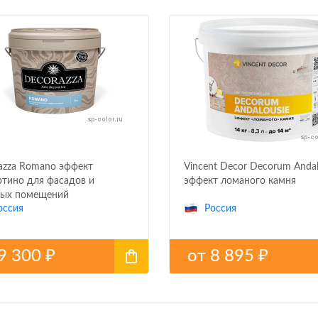
azza Romano эффект
Vincent Decor Decorum Andal
ртино для фасадов и
эффект ломаного камня
ых помещений
оссия
Россия
9 300
от
8 895
₽
₽