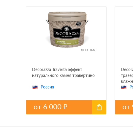
Decorazza Traverta эффект
Decor
натурального камня травертино
траве
влажн
Россия
Р
от
6 000
от
₽