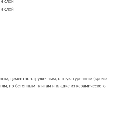
ин слой
ин слой
тным, цементно-стружечным, оштукатуренным (кроме
тям, по бетонным плитам и кладке из керамического