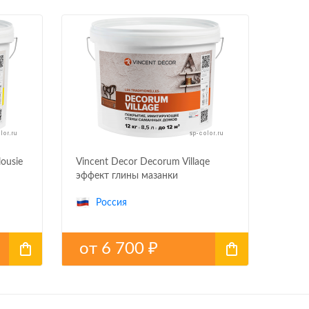
ousie
Vincent Decor Decorum Villaqe
эффект глины мазанки
Россия
от
6 700
₽