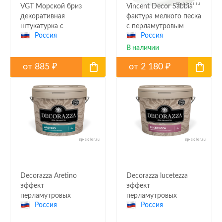
VGT Морской бриз
Vincent Decor Sabbia
декоративная
фактура мелкого песка
штукатурка с
с перламутровым
Россия
Россия
эффектом песка
эффектом
В наличии
от
885
от
2 180
₽
₽
Decorazza Aretino
Decorazza lucetezza
эффект
эффект
перламутровых
перламутровых
Россия
Россия
мелких песчаных
песчаных вихрей
переливов