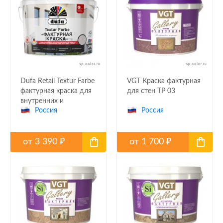
Dufa Retail Textur Farbe
VGT Краска фактурная
фактурная краска для
для стен TP 03
внутренних и
Россия
Россия
наружных работ
от
3 390
от
1 700
₽
₽