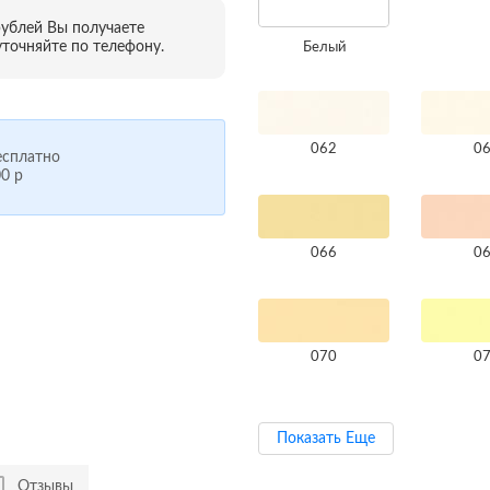
рублей Вы получаете
точняйте по телефону.
Белый
062
0
сплатно
0 р
066
0
070
0
Показать Еще
Отзывы