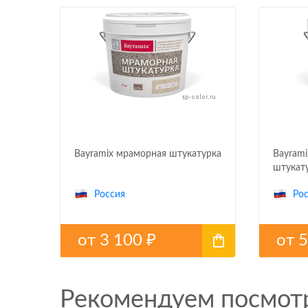
Bayramix мраморная штукатурка
Bayrami
штукату
Россия
Рос
от
3 100
от
5
₽
Рекомендуем посмот