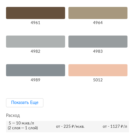
4961
4964
4982
4983
4989
5012
Показать Еще
Расход
5 — 10 м.кв./л
от - 225 ₽/м.кв.
от - 1127 ₽/л
(2 слоя — 1 слой)