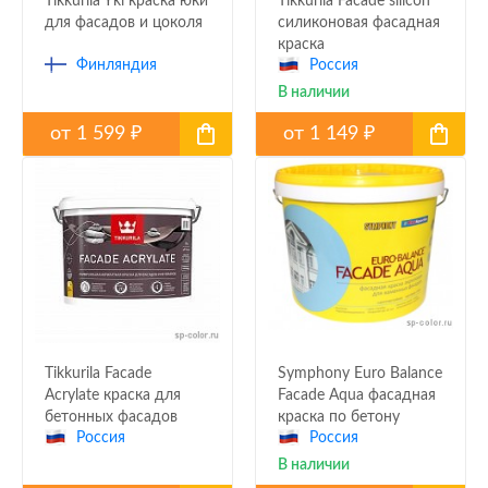
Tikkurila Yki краска юки
Tikkurila Facade silicon
для фасадов и цоколя
силиконовая фасадная
краска
Финляндия
Россия
В наличии
от
1 599
от
1 149
₽
₽
Tikkurila Facade
Symphony Euro Balance
Acrylate краска для
Faсade Aqua фасадная
бетонных фасадов
краска по бетону
Россия
Россия
В наличии