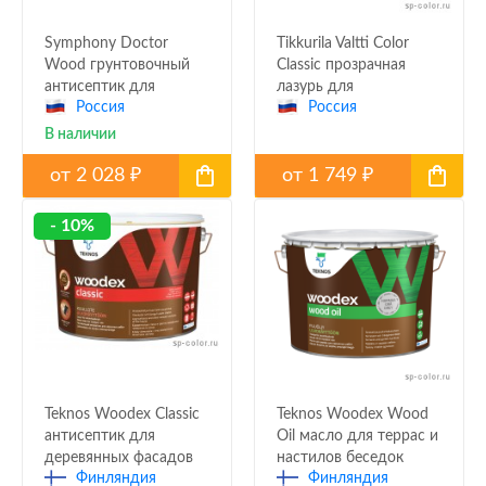
Symphony Doctor
Tikkurila Valtti Color
Wood грунтовочный
Classic прозрачная
антисептик для
лазурь для
Россия
Россия
деревянных фасадов
деревянных фасадов
В наличии
от
2 028
от
1 749
₽
₽
- 10%
Teknos Woodex Classic
Teknos Woodex Wood
антисептик для
Oil масло для террас и
деревянных фасадов
настилов беседок
Финляндия
Финляндия